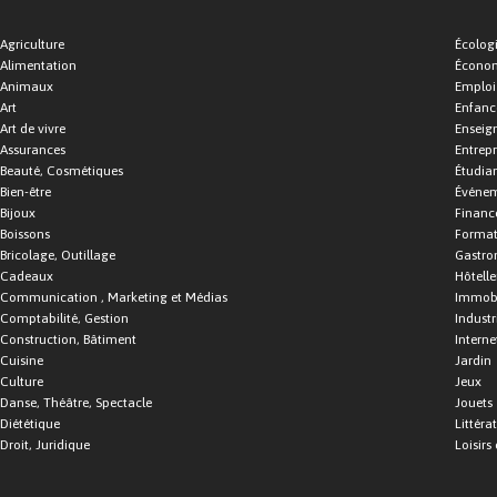
Agriculture
Écolog
Alimentation
Économ
Animaux
Emploi
Art
Enfance
Art de vivre
Enseig
Assurances
Entrepr
Beauté, Cosmétiques
Étudia
Bien-être
Événe
Bijoux
Financ
Boissons
Format
Bricolage, Outillage
Gastro
Cadeaux
Hôtelle
Communication , Marketing et Médias
Immobi
Comptabilité, Gestion
Industr
Construction, Bâtiment
Interne
Cuisine
Jardin
Culture
Jeux
Danse, Théâtre, Spectacle
Jouets
Diététique
Littéra
Droit, Juridique
Loisirs 