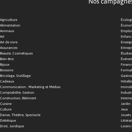
Nos campagnes d
Agriculture
Écolog
Alimentation
Économ
Animaux
Emploi
Art
Enfance
Art de vivre
Enseig
Assurances
Entrepr
Beauté, Cosmétiques
Étudia
Bien-être
Événe
Bijoux
Financ
Boissons
Format
Bricolage, Outillage
Gastro
Cadeaux
Hôtelle
Communication , Marketing et Médias
Immobi
Comptabilité, Gestion
Industr
Construction, Bâtiment
Interne
Cuisine
Jardin
Culture
Jeux
Danse, Théâtre, Spectacle
Jouets
Diététique
Littéra
Droit, Juridique
Loisirs 