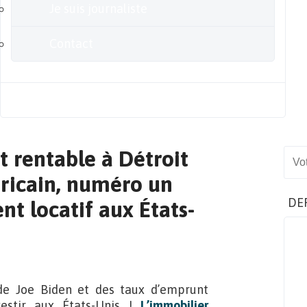
Je suis journaliste
Contact
Blog
t rentable à Détroit
Sear
ricain, numéro un
DE
nt locatif aux États-
de Joe Biden et des taux d’emprunt
vestir aux États-Unis !
L’immobilier