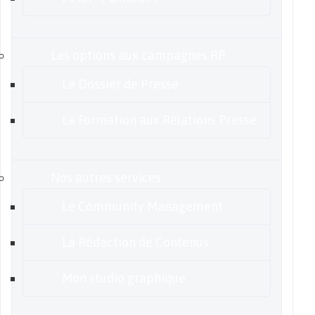
Les options aux campagnes RP
Le Dossier de Presse
La Formation aux Relations Presse
Nos autres services
Le Community Management
La Rédaction de Contenus
Mon studio graphique