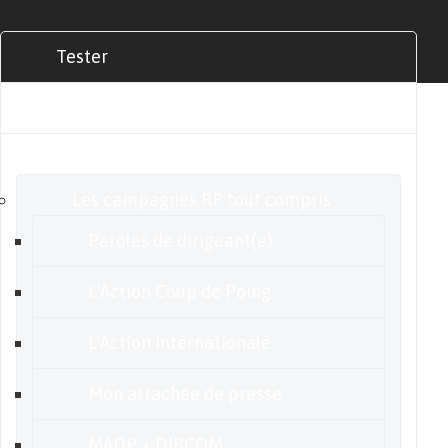
Tester
Commander
Nos offres
Les campagnes RP tout compris
Paroles de dirigeant(e)
L’Action Coup de Poing
L’Action internationale
Mon attachée de presse
MADP + DIRCOM