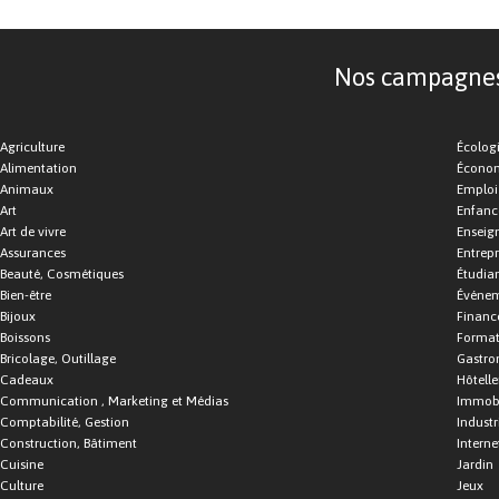
Nos campagnes d
Agriculture
Écolog
Alimentation
Économ
Animaux
Emploi
Art
Enfance
Art de vivre
Enseig
Assurances
Entrepr
Beauté, Cosmétiques
Étudia
Bien-être
Événe
Bijoux
Financ
Boissons
Format
Bricolage, Outillage
Gastro
Cadeaux
Hôtelle
Communication , Marketing et Médias
Immobi
Comptabilité, Gestion
Industr
Construction, Bâtiment
Interne
Cuisine
Jardin
Culture
Jeux