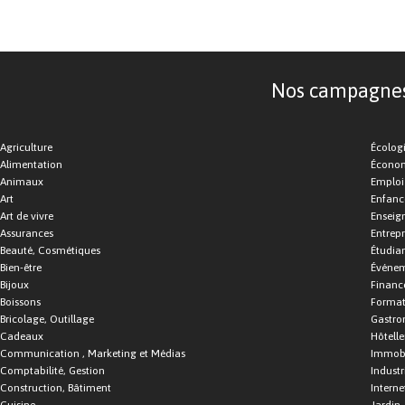
Nos campagnes d
Agriculture
Écolog
Alimentation
Économ
Animaux
Emploi
Art
Enfance
Art de vivre
Enseig
Assurances
Entrepr
Beauté, Cosmétiques
Étudia
Bien-être
Événe
Bijoux
Financ
Boissons
Format
Bricolage, Outillage
Gastro
Cadeaux
Hôtelle
Communication , Marketing et Médias
Immobi
Comptabilité, Gestion
Industr
Construction, Bâtiment
Interne