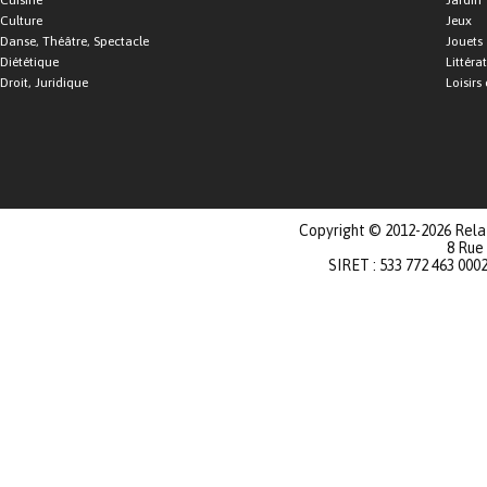
Cuisine
Jardin
Culture
Jeux
Danse, Théâtre, Spectacle
Jouets
Diététique
Littéra
Droit, Juridique
Loisirs 
Copyright © 2012-2026 Relat
8 Rue
SIRET : 533 772 463 000