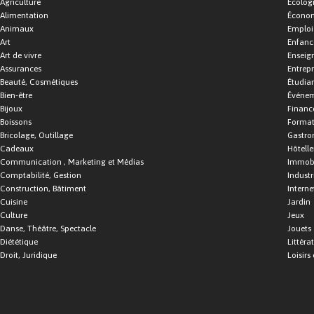
Agriculture
Écolog
Alimentation
Économ
Animaux
Emploi
Art
Enfance
Art de vivre
Enseig
Assurances
Entrepr
Beauté, Cosmétiques
Étudia
Bien-être
Événe
Bijoux
Financ
Boissons
Format
Bricolage, Outillage
Gastro
Cadeaux
Hôtelle
Communication , Marketing et Médias
Immobi
Comptabilité, Gestion
Industr
Construction, Bâtiment
Interne
Cuisine
Jardin
Culture
Jeux
Danse, Théâtre, Spectacle
Jouets
Diététique
Littéra
Droit, Juridique
Loisirs 