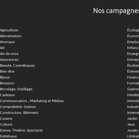
Nos campagnes d
Agriculture
Écolog
Alimentation
Économ
Animaux
Emploi
Art
Enfance
Art de vivre
Enseig
Assurances
Entrepr
Beauté, Cosmétiques
Étudia
Bien-être
Événe
Bijoux
Financ
Boissons
Format
Bricolage, Outillage
Gastro
Cadeaux
Hôtelle
Communication , Marketing et Médias
Immobi
Comptabilité, Gestion
Industr
Construction, Bâtiment
Interne
Cuisine
Jardin
Culture
Jeux
Danse, Théâtre, Spectacle
Jouets
Diététique
Littéra