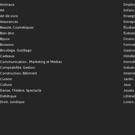
Animaux
Emploi
Art
Enfance
Art de vivre
Enseig
Assurances
Entrepr
Beauté, Cosmétiques
Étudia
Bien-être
Événe
Bijoux
Financ
Boissons
Format
Bricolage, Outillage
Gastro
Cadeaux
Hôtelle
Communication , Marketing et Médias
Immobi
Comptabilité, Gestion
Industr
Construction, Bâtiment
Interne
Cuisine
Jardin
Culture
Jeux
Danse, Théâtre, Spectacle
Jouets
Diététique
Littéra
Droit, Juridique
Loisirs 