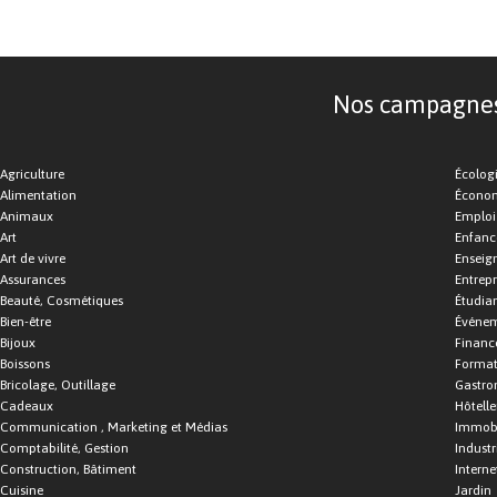
Nos campagnes d
Agriculture
Écolog
Alimentation
Économ
Animaux
Emploi
Art
Enfance
Art de vivre
Enseig
Assurances
Entrepr
Beauté, Cosmétiques
Étudia
Bien-être
Événe
Bijoux
Financ
Boissons
Format
Bricolage, Outillage
Gastro
Cadeaux
Hôtelle
Communication , Marketing et Médias
Immobi
Comptabilité, Gestion
Industr
Construction, Bâtiment
Interne
Cuisine
Jardin