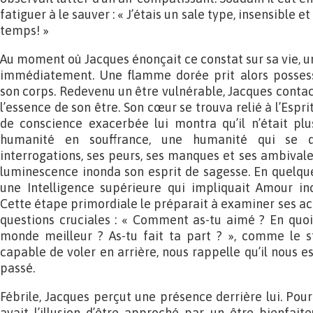
fatiguer à le sauver : « J’étais un sale type, insensible 
temps! »
Au moment où Jacques énonçait ce constat sur sa vie, u
immédiatement. Une flamme dorée prit alors possess
son corps. Redevenu un être vulnérable, Jacques contac
l’essence de son être. Son cœur se trouva relié à l’Espr
de conscience exacerbée lui montra qu’il n’était plu
humanité en souffrance, une humanité qui se d
interrogations, ses peurs, ses manques et ses ambivale
luminescence inonda son esprit de sagesse. En quelque
une Intelligence supérieure qui impliquait Amour in
Cette étape primordiale le préparait à examiner ses ac
questions cruciales : « Comment as-tu aimé ? En quoi
monde meilleur ? As-tu fait ta part ? », comme le sti
capable de voler en arrière, nous rappelle qu’il nous e
passé.
Fébrile, Jacques perçut une présence derrière lui. Pourt
avait l’illusion d’être approché par un être bienfai