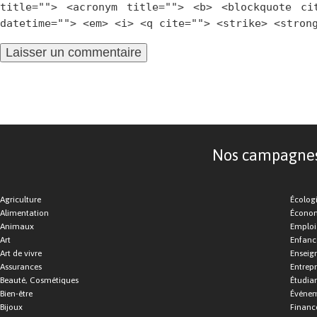
title=""> <acronym title=""> <b> <blockquote ci
datetime=""> <em> <i> <q cite=""> <strike> <stron
Nos campagnes d
Agriculture
Écolog
Alimentation
Économ
Animaux
Emploi
Art
Enfance
Art de vivre
Enseig
Assurances
Entrepr
Beauté, Cosmétiques
Étudia
Bien-être
Événe
Bijoux
Financ