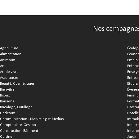
Nos campagnes d
Agriculture
Écolog
Alimentation
Économ
Animaux
Emploi
Art
Enfance
Art de vivre
Enseig
Assurances
Entrepr
Beauté, Cosmétiques
Étudia
Bien-être
Événe
Bijoux
Financ
Boissons
Format
Bricolage, Outillage
Gastro
Cadeaux
Hôtelle
Communication , Marketing et Médias
Immobi
Comptabilité, Gestion
Industr
Construction, Bâtiment
Interne
Cuisine
Jardin