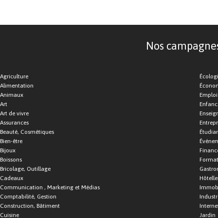
Nos campagnes d
Agriculture
Écolog
Alimentation
Économ
Animaux
Emploi
Art
Enfance
Art de vivre
Enseig
Assurances
Entrepr
Beauté, Cosmétiques
Étudia
Bien-être
Événe
Bijoux
Financ
Boissons
Format
Bricolage, Outillage
Gastro
Cadeaux
Hôtelle
Communication , Marketing et Médias
Immobi
Comptabilité, Gestion
Industr
Construction, Bâtiment
Interne
Cuisine
Jardin