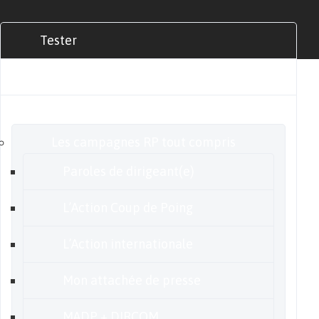
Tester
Commander
Nos offres
Les campagnes RP tout compris
Paroles de dirigeant(e)
L’Action Coup de Poing
L’Action internationale
Mon attachée de presse
MADP + DIRCOM