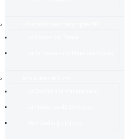
Les options aux campagnes RP
Le Dossier de Presse
La Formation aux Relations Presse
Nos autres services
Le Community Management
La Rédaction de Contenus
Mon studio graphique