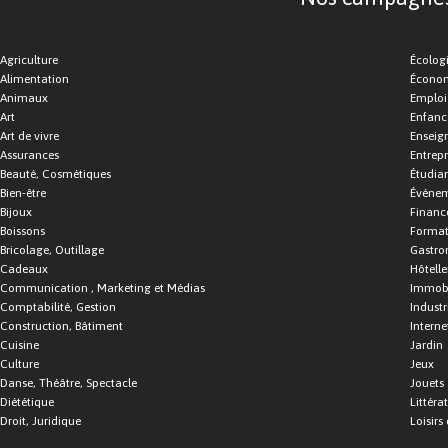
Agriculture
Écolog
Alimentation
Économ
Animaux
Emploi
Art
Enfance
Art de vivre
Enseig
Assurances
Entrepr
Beauté, Cosmétiques
Étudia
Bien-être
Événe
Bijoux
Financ
Boissons
Format
Bricolage, Outillage
Gastro
Cadeaux
Hôtelle
Communication , Marketing et Médias
Immobi
Comptabilité, Gestion
Industr
Construction, Bâtiment
Interne
Cuisine
Jardin
Culture
Jeux
Danse, Théâtre, Spectacle
Jouets
Diététique
Littéra
Droit, Juridique
Loisirs 