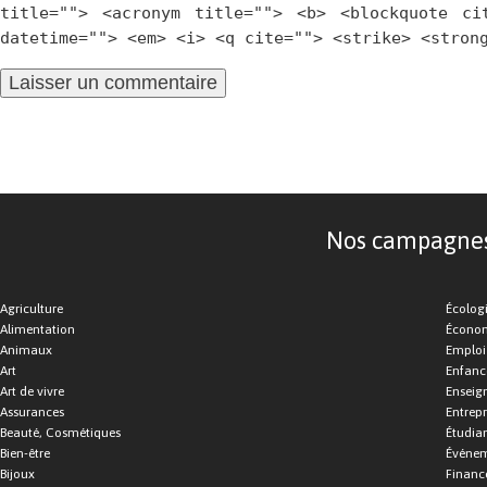
title=""> <acronym title=""> <b> <blockquote ci
datetime=""> <em> <i> <q cite=""> <strike> <stron
Nos campagnes d
Agriculture
Écolog
Alimentation
Économ
Animaux
Emploi
Art
Enfance
Art de vivre
Enseig
Assurances
Entrepr
Beauté, Cosmétiques
Étudia
Bien-être
Événe
Bijoux
Financ