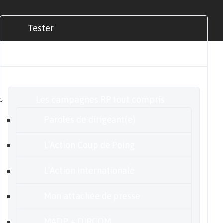
Tester
Commander
Nos offres
Les campagnes RP tout compris
Paroles de dirigeant(e)
L’Action Coup de Poing
L’Action internationale
Mon attachée de presse
MADP + DIRCOM