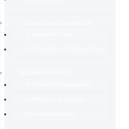
Les options aux campagnes RP
Le Dossier de Presse
La Formation aux Relations Presse
Nos autres services
Le Community Management
La Rédaction de Contenus
Mon studio graphique