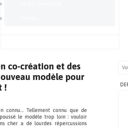
Je suis journaliste
Contact
Blog
n co-création et des
Sear
nouveau modèle pour
DE
 !
ien connu… Tellement connu que de
oussé le modèle trop loin : vouloir
ins cher a de lourdes répercussions