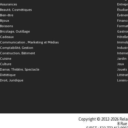
Assurances
Entrepr
Beauté, Cosmétiques
Étudia
Bien-être
Événe
Bijoux
Financ
Boissons
Format
Bricolage, Outillage
Gastro
Cadeaux
Hôtelle
Communication , Marketing et Médias
Immobi
Comptabilité, Gestion
Industr
Construction, Bâtiment
Interne
Cuisine
Jardin
Culture
Jeux
Danse, Théâtre, Spectacle
Jouets
Diététique
Littéra
Droit, Juridique
Loisirs 
Copyright © 2012-2026 Relat
8 Rue