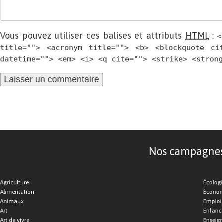
Vous pouvez utiliser ces balises et attributs
HTML
:
<
title=""> <acronym title=""> <b> <blockquote ci
datetime=""> <em> <i> <q cite=""> <strike> <stron
Nos campagnes d
Agriculture
Écolog
Alimentation
Économ
Animaux
Emploi
Art
Enfance
Art de vivre
Enseig