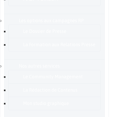
Les options aux campagnes RP
Le Dossier de Presse
La Formation aux Relations Presse
Nos autres services
Le Community Management
La Rédaction de Contenus
Mon studio graphique