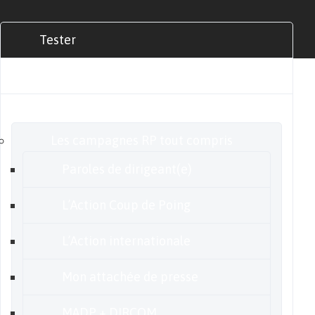
Tester
Commander
Nos offres
Les campagnes RP tout compris
Paroles de dirigeant(e)
L’Action Coup de Poing
L’Action internationale
Mon attachée de presse
MADP + DIRCOM