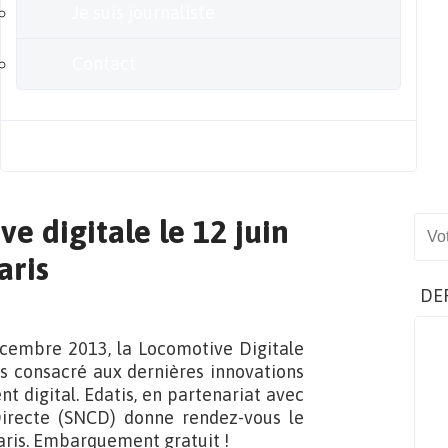
Je suis journaliste
Contact
Blog
e digitale le 12 juin
Sear
aris
DE
écembre 2013, la Locomotive Digitale
s consacré aux dernières innovations
t digital. Edatis, en partenariat avec
irecte (SNCD) donne rendez-vous le
Paris. Embarquement gratuit !