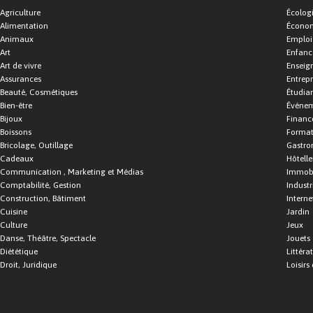
Agriculture
Écolog
Alimentation
Économ
Animaux
Emploi
Art
Enfance
Art de vivre
Enseig
Assurances
Entrepr
Beauté, Cosmétiques
Étudia
Bien-être
Événe
Bijoux
Financ
Boissons
Format
Bricolage, Outillage
Gastro
Cadeaux
Hôtelle
Communication , Marketing et Médias
Immobi
Comptabilité, Gestion
Industr
Construction, Bâtiment
Interne
Cuisine
Jardin
Culture
Jeux
Danse, Théâtre, Spectacle
Jouets
Diététique
Littéra
Droit, Juridique
Loisirs 