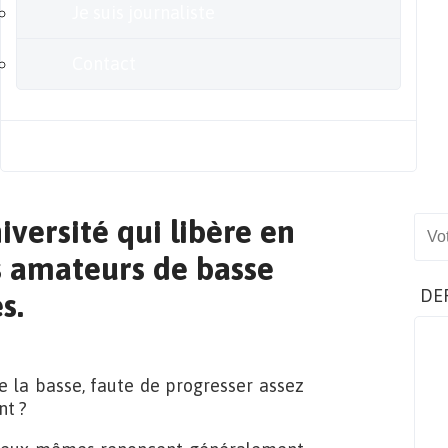
Je suis journaliste
Contact
Blog
versité qui libère en
Sear
es amateurs de basse
DE
s.
de la basse, faute de progresser assez
nt ?