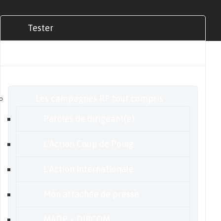
Tester
Commander
Nos offres
Les campagnes RP tout compris
Paroles de dirigeant(e)
L’Action Coup de Poing
L’Action internationale
Mon attachée de presse
MADP + DIRCOM