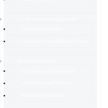
Les options aux campagnes RP
Le Dossier de Presse
La Formation aux Relations Presse
Nos autres services
Le Community Management
La Rédaction de Contenus
Mon studio graphique