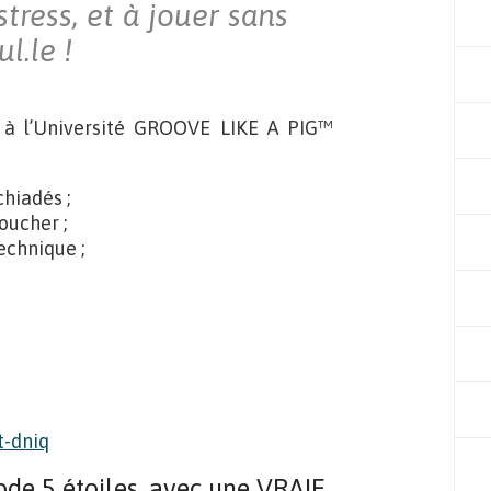
tress, et à jouer sans
l.le !
 à l’Université GROOVE LIKE A PIG™
chiadés ;
oucher ;
technique ;
ode 5 étoiles, avec une VRAIE