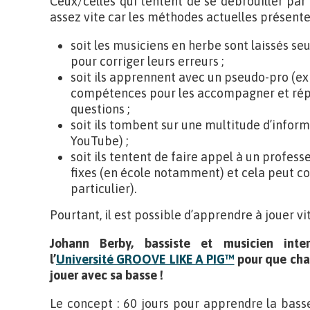
Ceux/celles qui tentent de se débrouiller p
assez vite car les méthodes actuelles présent
soit les musiciens en herbe sont laissés seu
pour corriger leurs erreurs ;
soit ils apprennent avec un pseudo-pro (ex :
compétences pour les accompagner et rép
questions ;
soit ils tombent sur une multitude d’informa
YouTube) ;
soit ils tentent de faire appel à un profes
fixes (en école notamment) et cela peut coû
particulier).
Pourtant, il est possible d’apprendre à jouer vit
Johann Berby, bassiste et musicien inte
l’
Université GROOVE LIKE A PIG™
pour que chac
jouer avec sa basse !
Le concept : 60 jours pour apprendre la bass