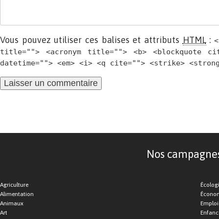
Vous pouvez utiliser ces balises et attributs
HTML
:
<
title=""> <acronym title=""> <b> <blockquote ci
datetime=""> <em> <i> <q cite=""> <strike> <stron
Nos campagnes d
Agriculture
Écolog
Alimentation
Économ
Animaux
Emploi
Art
Enfance