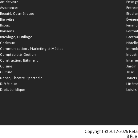
Art de vivre
Enseig
Assurances
Entrepr
Beauté, Cosmétiques
Étudia
Bien-être
Événe
Bijoux
Financ
Boissons
Format
Bricolage, Outillage
Gastro
Cadeaux
Hôtelle
Communication , Marketing et Médias
Immobi
Comptabilité, Gestion
Industr
Construction, Bâtiment
Interne
Cuisine
Jardin
Culture
Jeux
Danse, Théâtre, Spectacle
Jouets
Diététique
Littéra
Droit, Juridique
Loisirs 
Copyright © 2012-2026 Relat
8 Rue