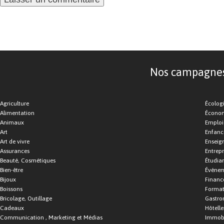
Nos campagnes d
Agriculture
Écolog
Alimentation
Économ
Animaux
Emploi
Art
Enfance
Art de vivre
Enseig
Assurances
Entrepr
Beauté, Cosmétiques
Étudia
Bien-être
Événe
Bijoux
Financ
Boissons
Format
Bricolage, Outillage
Gastro
Cadeaux
Hôtelle
Communication , Marketing et Médias
Immobi