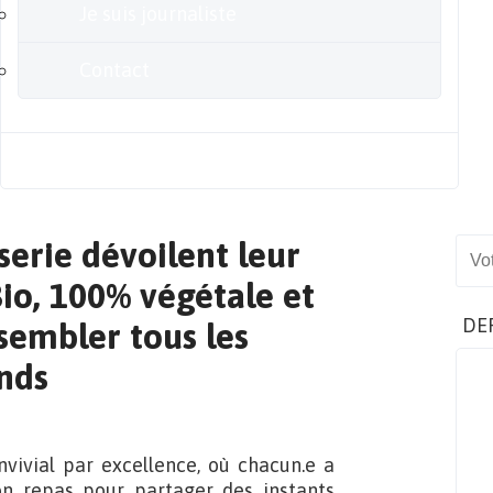
Je suis journaliste
Contact
Blog
serie dévoilent leur
Sear
io, 100% végétale et
DE
sembler tous les
nds
vivial par excellence, où chacun.e a
on repas pour partager des instants