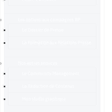
Les options aux campagnes RP
Le Dossier de Presse
La Formation aux Relations Presse
Nos autres services
Le Community Management
La Rédaction de Contenus
Mon studio graphique