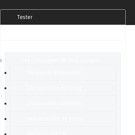
Tester
Commander
Nos offres
Les campagnes RP tout compris
Paroles de dirigeant(e)
L’Action Coup de Poing
L’Action internationale
Mon attachée de presse
MADP + DIRCOM