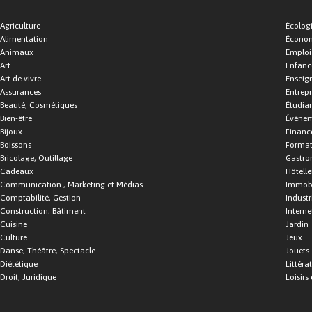
Agriculture
Écolog
Alimentation
Économ
Animaux
Emploi
Art
Enfance
Art de vivre
Enseig
Assurances
Entrepr
Beauté, Cosmétiques
Étudia
Bien-être
Événe
Bijoux
Financ
Boissons
Format
Bricolage, Outillage
Gastro
Cadeaux
Hôtelle
Communication , Marketing et Médias
Immobi
Comptabilité, Gestion
Industr
Construction, Bâtiment
Interne
Cuisine
Jardin
Culture
Jeux
Danse, Théâtre, Spectacle
Jouets
Diététique
Littéra
Droit, Juridique
Loisirs 