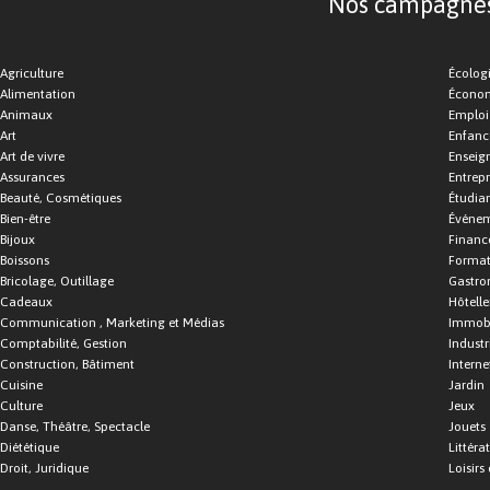
Nos campagnes d
Agriculture
Écolog
Alimentation
Économ
Animaux
Emploi
Art
Enfance
Art de vivre
Enseig
Assurances
Entrepr
Beauté, Cosmétiques
Étudia
Bien-être
Événe
Bijoux
Financ
Boissons
Format
Bricolage, Outillage
Gastro
Cadeaux
Hôtelle
Communication , Marketing et Médias
Immobi
Comptabilité, Gestion
Industr
Construction, Bâtiment
Interne
Cuisine
Jardin
Culture
Jeux
Danse, Théâtre, Spectacle
Jouets
Diététique
Littéra
Droit, Juridique
Loisirs 