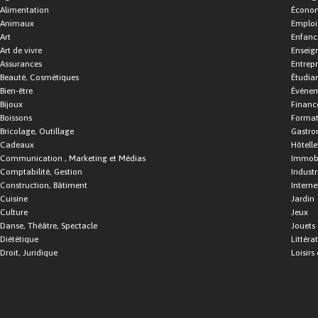
Alimentation
Économ
Animaux
Emploi
Art
Enfance
Art de vivre
Enseig
Assurances
Entrepr
Beauté, Cosmétiques
Étudia
Bien-être
Événe
Bijoux
Financ
Boissons
Format
Bricolage, Outillage
Gastro
Cadeaux
Hôtelle
Communication , Marketing et Médias
Immobi
Comptabilité, Gestion
Industr
Construction, Bâtiment
Interne
Cuisine
Jardin
Culture
Jeux
Danse, Théâtre, Spectacle
Jouets
Diététique
Littéra
Droit, Juridique
Loisirs 