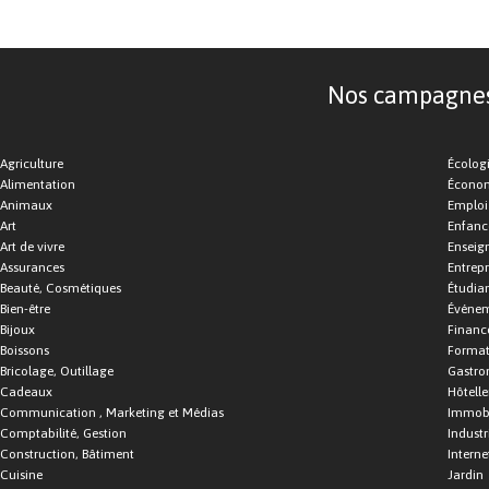
Nos campagnes d
Agriculture
Écolog
Alimentation
Économ
Animaux
Emploi
Art
Enfance
Art de vivre
Enseig
Assurances
Entrepr
Beauté, Cosmétiques
Étudia
Bien-être
Événe
Bijoux
Financ
Boissons
Format
Bricolage, Outillage
Gastro
Cadeaux
Hôtelle
Communication , Marketing et Médias
Immobi
Comptabilité, Gestion
Industr
Construction, Bâtiment
Interne
Cuisine
Jardin