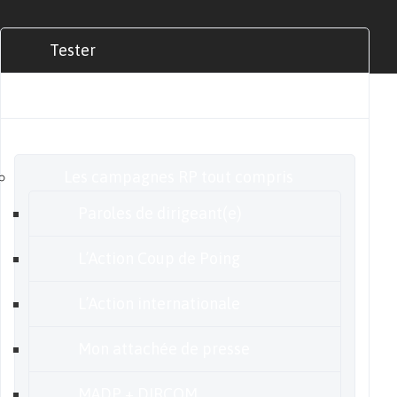
Tester
Commander
Nos offres
Les campagnes RP tout compris
Paroles de dirigeant(e)
L’Action Coup de Poing
L’Action internationale
Mon attachée de presse
MADP + DIRCOM