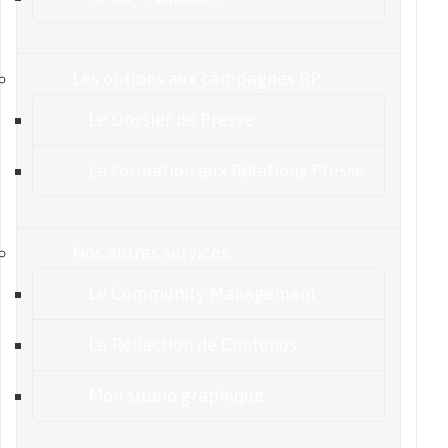
Les options aux campagnes RP
Le Dossier de Presse
La Formation aux Relations Presse
Nos autres services
Le Community Management
La Rédaction de Contenus
Mon studio graphique