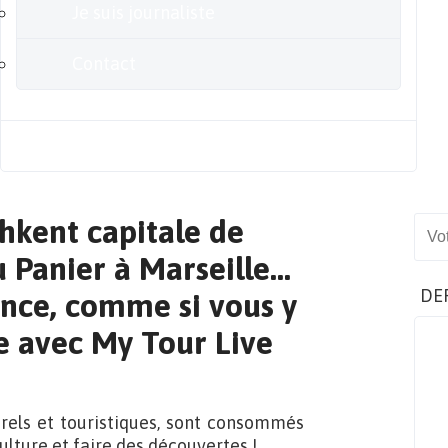
Je suis journaliste
Contact
Blog
chkent capitale de
Sear
u Panier à Marseille…
DE
ance, comme si vous y
le avec My Tour Live
urels et touristiques, sont consommés
culture et faire des découvertes !