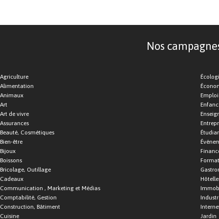
Nos campagnes d
Agriculture
Écolog
Alimentation
Économ
Animaux
Emploi
Art
Enfance
Art de vivre
Enseig
Assurances
Entrepr
Beauté, Cosmétiques
Étudia
Bien-être
Événe
Bijoux
Financ
Boissons
Format
Bricolage, Outillage
Gastro
Cadeaux
Hôtelle
Communication , Marketing et Médias
Immobi
Comptabilité, Gestion
Industr
Construction, Bâtiment
Interne
Cuisine
Jardin