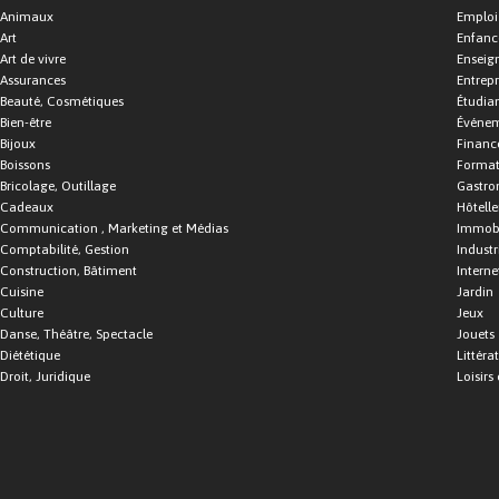
Animaux
Emploi
Art
Enfance
Art de vivre
Enseig
Assurances
Entrepr
Beauté, Cosmétiques
Étudia
Bien-être
Événe
Bijoux
Financ
Boissons
Format
Bricolage, Outillage
Gastro
Cadeaux
Hôtelle
Communication , Marketing et Médias
Immobi
Comptabilité, Gestion
Industr
Construction, Bâtiment
Interne
Cuisine
Jardin
Culture
Jeux
Danse, Théâtre, Spectacle
Jouets
Diététique
Littéra
Droit, Juridique
Loisirs 