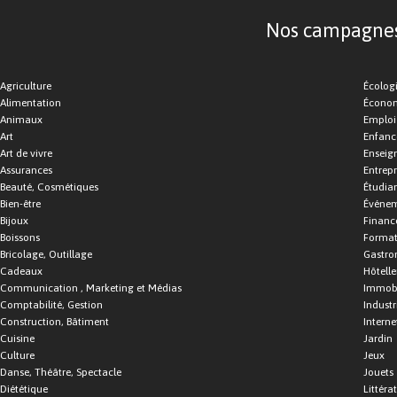
Nos campagnes d
Agriculture
Écolog
Alimentation
Économ
Animaux
Emploi
Art
Enfance
Art de vivre
Enseig
Assurances
Entrepr
Beauté, Cosmétiques
Étudia
Bien-être
Événe
Bijoux
Financ
Boissons
Format
Bricolage, Outillage
Gastro
Cadeaux
Hôtelle
Communication , Marketing et Médias
Immobi
Comptabilité, Gestion
Industr
Construction, Bâtiment
Interne
Cuisine
Jardin
Culture
Jeux
Danse, Théâtre, Spectacle
Jouets
Diététique
Littéra