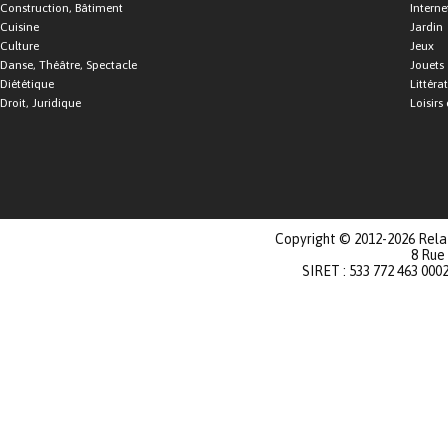
Construction, Bâtiment
Interne
Cuisine
Jardin
Culture
Jeux
Danse, Théâtre, Spectacle
Jouets
Diététique
Littéra
Droit, Juridique
Loisirs 
Copyright © 2012-2026 Relat
8 Rue
SIRET : 533 772 463 000