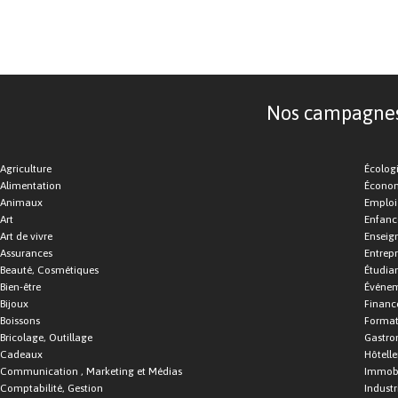
Nos campagnes d
Agriculture
Écolog
Alimentation
Économ
Animaux
Emploi
Art
Enfance
Art de vivre
Enseig
Assurances
Entrepr
Beauté, Cosmétiques
Étudia
Bien-être
Événe
Bijoux
Financ
Boissons
Format
Bricolage, Outillage
Gastro
Cadeaux
Hôtelle
Communication , Marketing et Médias
Immobi
Comptabilité, Gestion
Industr