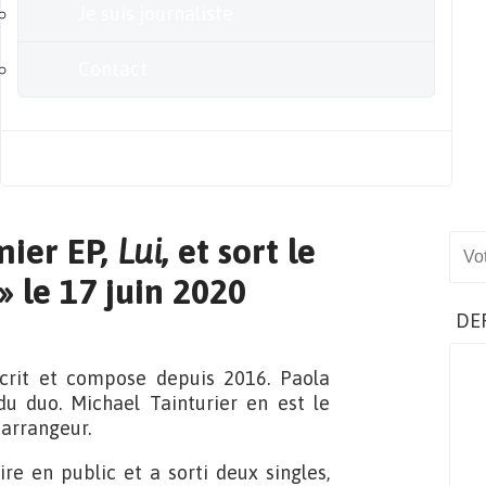
Je suis journaliste
Contact
Blog
mier EP,
Lui
, et sort le
Sear
» le 17 juin 2020
DE
crit et compose depuis 2016. Paola
du duo. Michael Tainturier en est le
 arrangeur.
 en public et a sorti deux singles,