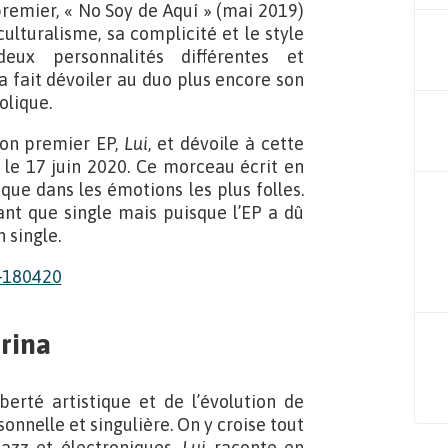
remier, « No Soy de Aquí » (mai 2019)
lturalisme, sa complicité et le style
ux personnalités différentes et
a fait dévoiler au duo plus encore son
olique.
son premier EP,
Lui
, et dévoile à cette
a le 17 juin 2020. Ce morceau écrit en
que dans les émotions les plus folles.
 tant que single mais puisque l’EP a dû
n single.
rina
berté artistique et de l’évolution de
nnelle et singulière. On y croise tout
 jazz et électroniques.
Lui
raconte en