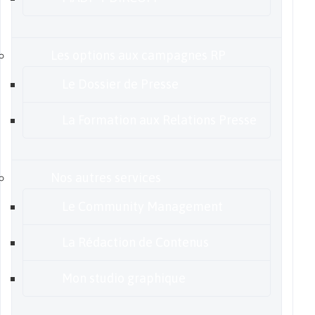
Les options aux campagnes RP
Le Dossier de Presse
La Formation aux Relations Presse
Nos autres services
Le Community Management
La Rédaction de Contenus
Mon studio graphique