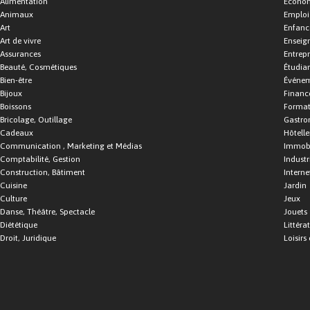
Alimentation
Économ
Animaux
Emploi
Art
Enfance
Art de vivre
Enseig
Assurances
Entrepr
Beauté, Cosmétiques
Étudia
Bien-être
Événe
Bijoux
Financ
Boissons
Format
Bricolage, Outillage
Gastro
Cadeaux
Hôtelle
Communication , Marketing et Médias
Immobi
Comptabilité, Gestion
Industr
Construction, Bâtiment
Interne
Cuisine
Jardin
Culture
Jeux
Danse, Théâtre, Spectacle
Jouets
Diététique
Littéra
Droit, Juridique
Loisirs 