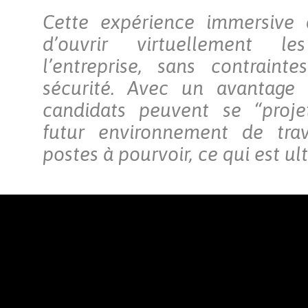
Cette expérience immersive
d’ouvrir virtuellement l
l’entreprise, sans contraint
sécurité. Avec un avantage d
candidats peuvent se “proje
futur environnement de trav
postes à pourvoir, ce qui est ul