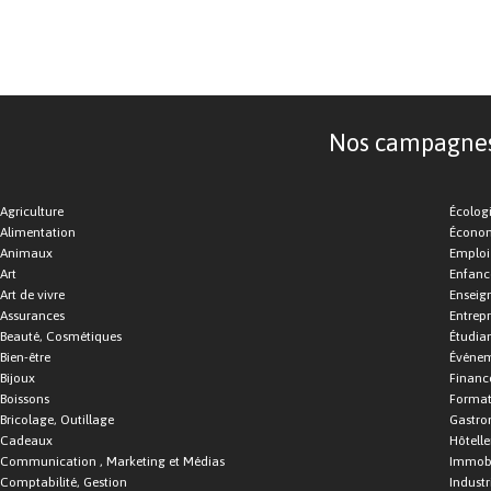
Nos campagnes d
Agriculture
Écolog
Alimentation
Économ
Animaux
Emploi
Art
Enfance
Art de vivre
Enseig
Assurances
Entrepr
Beauté, Cosmétiques
Étudia
Bien-être
Événe
Bijoux
Financ
Boissons
Format
Bricolage, Outillage
Gastro
Cadeaux
Hôtelle
Communication , Marketing et Médias
Immobi
Comptabilité, Gestion
Industr