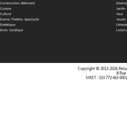
Construction, Bâtiment
Interne
Cuisine
Jardin
Culture
Jeux
Danse, Théâtre, Spectacle
Jouets
Diététique
Littéra
Droit, Juridique
Loisirs 
Copyright © 2012-2026 Relat
8 Rue
SIRET : 533 772 463 000