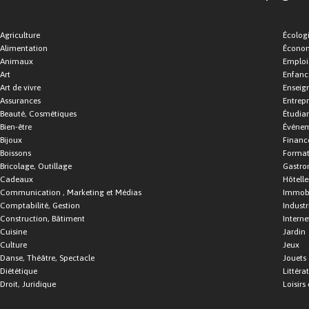
Agriculture
Écolog
Alimentation
Économ
Animaux
Emploi
Art
Enfance
Art de vivre
Enseig
Assurances
Entrepr
Beauté, Cosmétiques
Étudia
Bien-être
Événe
Bijoux
Financ
Boissons
Format
Bricolage, Outillage
Gastro
Cadeaux
Hôtelle
Communication , Marketing et Médias
Immobi
Comptabilité, Gestion
Industr
Construction, Bâtiment
Interne
Cuisine
Jardin
Culture
Jeux
Danse, Théâtre, Spectacle
Jouets
Diététique
Littéra
Droit, Juridique
Loisirs 