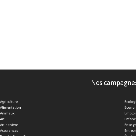
Nos campagnes d
Agriculture
Écolog
Alimentation
Économ
Animaux
Emploi
Art
Enfance
Art de vivre
Enseig
Assurances
Entrepr