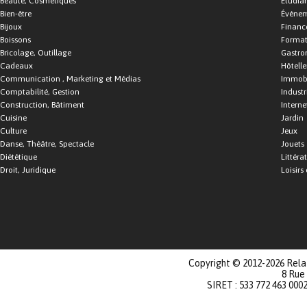
Beauté, Cosmétiques
Étudia
Bien-être
Événe
Bijoux
Financ
Boissons
Format
Bricolage, Outillage
Gastro
Cadeaux
Hôtelle
Communication , Marketing et Médias
Immobi
Comptabilité, Gestion
Industr
Construction, Bâtiment
Interne
Cuisine
Jardin
Culture
Jeux
Danse, Théâtre, Spectacle
Jouets
Diététique
Littéra
Droit, Juridique
Loisirs 
Copyright © 2012-2026 Relat
8 Rue
SIRET : 533 772 463 000