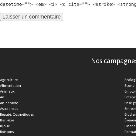
datetime=""> <em> <i> <q cite=""> <strike> <stron
Nos campagnes d
Agriculture
Écolog
Alimentation
Économ
Animaux
Emploi
Art
Enfance
Art de vivre
Enseig
Assurances
Entrepr
Beauté, Cosmétiques
Étudia
Bien-être
Événe
Bijoux
Financ
Boissons
Format