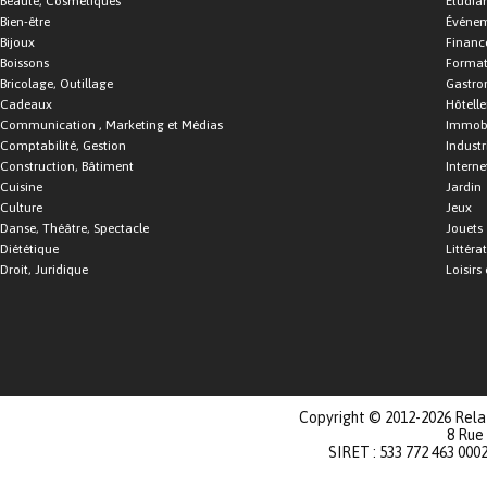
Beauté, Cosmétiques
Étudia
Bien-être
Événe
Bijoux
Financ
Boissons
Format
Bricolage, Outillage
Gastro
Cadeaux
Hôtelle
Communication , Marketing et Médias
Immobi
Comptabilité, Gestion
Industr
Construction, Bâtiment
Interne
Cuisine
Jardin
Culture
Jeux
Danse, Théâtre, Spectacle
Jouets
Diététique
Littéra
Droit, Juridique
Loisirs 
Copyright © 2012-2026 Relat
8 Rue
SIRET : 533 772 463 000