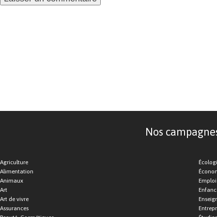
Nos campagnes d
Agriculture
Écolog
Alimentation
Économ
Animaux
Emploi
Art
Enfance
Art de vivre
Enseig
Assurances
Entrepr