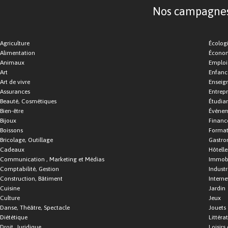
Nos campagnes d
Agriculture
Écolog
Alimentation
Économ
Animaux
Emploi
Art
Enfance
Art de vivre
Enseig
Assurances
Entrepr
Beauté, Cosmétiques
Étudia
Bien-être
Événe
Bijoux
Financ
Boissons
Format
Bricolage, Outillage
Gastro
Cadeaux
Hôtelle
Communication , Marketing et Médias
Immobi
Comptabilité, Gestion
Industr
Construction, Bâtiment
Interne
Cuisine
Jardin
Culture
Jeux
Danse, Théâtre, Spectacle
Jouets
Diététique
Littéra
Droit, Juridique
Loisirs 