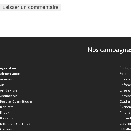
Nos campagnes d
Agriculture
Écolog
Alimentation
Économ
Animaux
Emploi
Art
Enfance
Art de vivre
Enseig
Assurances
Entrepr
Beauté, Cosmétiques
Étudia
Bien-être
Événe
Bijoux
Financ
Boissons
Format
Bricolage, Outillage
Gastro
Cadeaux
Hôtelle