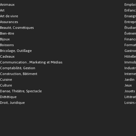
Animaux
Emploi
Art
Enfance
Art de vivre
Enseig
Assurances
Entrepr
Beauté, Cosmétiques
Étudia
Bien-être
Événe
Bijoux
Financ
Boissons
Format
Bricolage, Outillage
Gastro
Cadeaux
Hôtelle
Communication , Marketing et Médias
Immobi
Comptabilité, Gestion
Industr
Construction, Bâtiment
Interne
Cuisine
Jardin
Culture
Jeux
Danse, Théâtre, Spectacle
Jouets
Diététique
Littéra
Droit, Juridique
Loisirs 