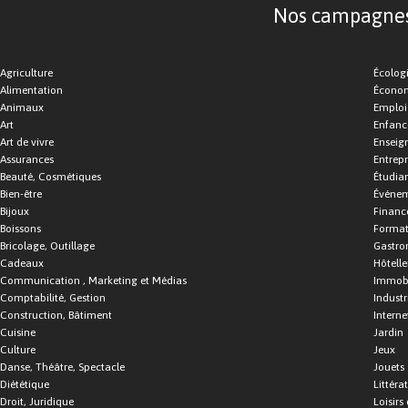
Nos campagnes d
Agriculture
Écolog
Alimentation
Économ
Animaux
Emploi
Art
Enfance
Art de vivre
Enseig
Assurances
Entrepr
Beauté, Cosmétiques
Étudia
Bien-être
Événe
Bijoux
Financ
Boissons
Format
Bricolage, Outillage
Gastro
Cadeaux
Hôtelle
Communication , Marketing et Médias
Immobi
Comptabilité, Gestion
Industr
Construction, Bâtiment
Interne
Cuisine
Jardin
Culture
Jeux
Danse, Théâtre, Spectacle
Jouets
Diététique
Littéra
Droit, Juridique
Loisirs 