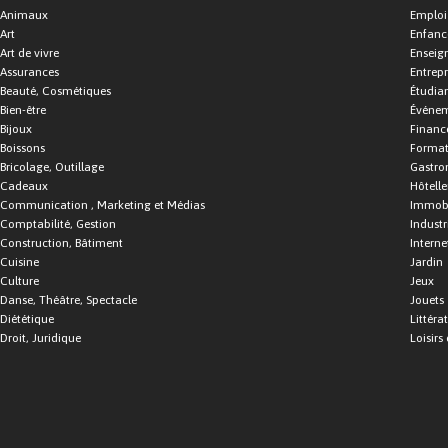
Animaux
Emploi
Art
Enfance
Art de vivre
Enseig
Assurances
Entrepr
Beauté, Cosmétiques
Étudia
Bien-être
Événe
Bijoux
Financ
Boissons
Format
Bricolage, Outillage
Gastro
Cadeaux
Hôtelle
Communication , Marketing et Médias
Immobi
Comptabilité, Gestion
Industr
Construction, Bâtiment
Interne
Cuisine
Jardin
Culture
Jeux
Danse, Théâtre, Spectacle
Jouets
Diététique
Littéra
Droit, Juridique
Loisirs 