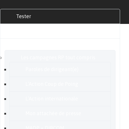
Tester
Commander
Nos offres
Les campagnes RP tout compris
Paroles de dirigeant(e)
L’Action Coup de Poing
L’Action internationale
Mon attachée de presse
MADP + DIRCOM