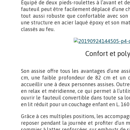
Équipé de deux pieds-roulettes à l’avant et de 
fauteuil peut être facilement déplacé d’une cha
tout aussi robuste que confortable avec son 
une structure en acier laqué époxy et son mat
classés au feu.
Confort et pol
Son assise offre tous les avantages d’une ass
cm, une faible profondeur de 82 cm et un d
accueillir une à deux personnes assises. Outre 
en relax et méridienne, ce qui permet à l’util
ouvrir le fauteuil convertible dans toute sa l
en lit réduit pour un couchage enfant en L. 160
Grâce à ces multiples positions, les accompag
reposer pendant la journée et profiter d’un m
sommier à lattes renforcées, sur embouts de si