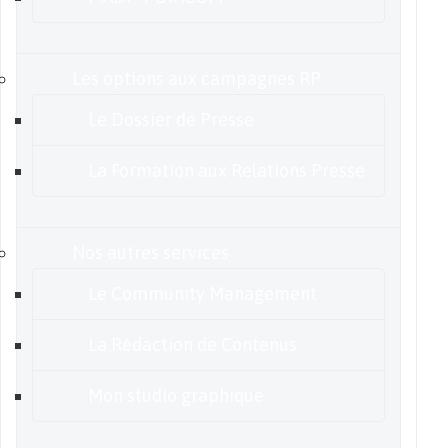
Les options aux campagnes RP
Le Dossier de Presse
La Formation aux Relations Presse
Nos autres services
Le Community Management
La Rédaction de Contenus
Mon studio graphique