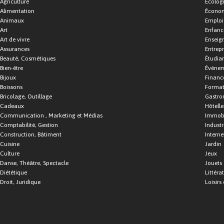
Agriculture
Écolog
Alimentation
Économ
Animaux
Emploi
Art
Enfance
Art de vivre
Enseig
Assurances
Entrepr
Beauté, Cosmétiques
Étudia
Bien-être
Événe
Bijoux
Financ
Boissons
Format
Bricolage, Outillage
Gastro
Cadeaux
Hôtelle
Communication , Marketing et Médias
Immobi
Comptabilité, Gestion
Industr
Construction, Bâtiment
Interne
Cuisine
Jardin
Culture
Jeux
Danse, Théâtre, Spectacle
Jouets
Diététique
Littéra
Droit, Juridique
Loisirs 