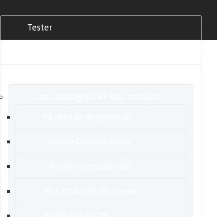
Tester
Commander
Nos offres
Les campagnes RP tout compris
Paroles de dirigeant(e)
L’Action Coup de Poing
L’Action internationale
Mon attachée de presse
MADP + DIRCOM