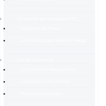
Les options aux campagnes RP
Le Dossier de Presse
La Formation aux Relations Presse
Nos autres services
Le Community Management
La Rédaction de Contenus
Mon studio graphique