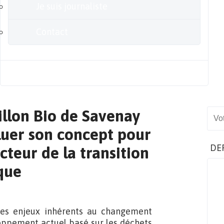
Je suis journaliste
Contact
Blog
illon Bio de Savenay
Sear
luer son concept pour
DE
cteur de la transition
que
 des enjeux inhérents au changement
oppement actuel basé sur les déchets