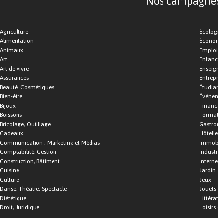
Nos campagnes d
Agriculture
Écolog
Alimentation
Économ
Animaux
Emploi
Art
Enfance
Art de vivre
Enseig
Assurances
Entrepr
Beauté, Cosmétiques
Étudia
Bien-être
Événe
Bijoux
Financ
Boissons
Format
Bricolage, Outillage
Gastro
Cadeaux
Hôtelle
Communication , Marketing et Médias
Immobi
Comptabilité, Gestion
Industr
Construction, Bâtiment
Interne
Cuisine
Jardin
Culture
Jeux
Danse, Théâtre, Spectacle
Jouets
Diététique
Littéra
Droit, Juridique
Loisirs 