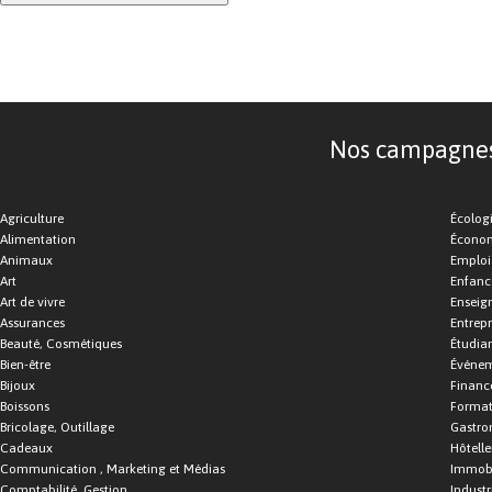
Nos campagnes d
Agriculture
Écolog
Alimentation
Économ
Animaux
Emploi
Art
Enfance
Art de vivre
Enseig
Assurances
Entrepr
Beauté, Cosmétiques
Étudia
Bien-être
Événe
Bijoux
Financ
Boissons
Format
Bricolage, Outillage
Gastro
Cadeaux
Hôtelle
Communication , Marketing et Médias
Immobi
Comptabilité, Gestion
Industr