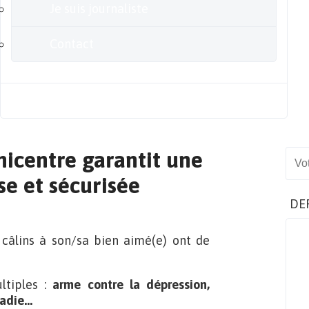
Je suis journaliste
Contact
Blog
icentre garantit une
Sear
se et sécurisée
DE
s câlins à son/sa bien aimé(e) ont de
ltiples :
arme contre la dépression,
ladie…