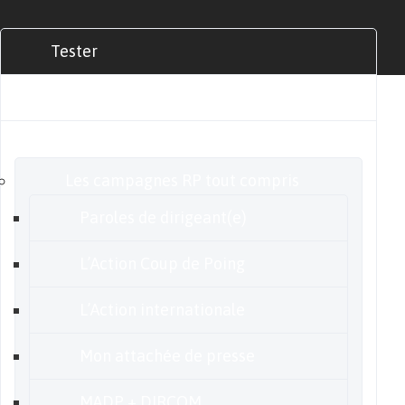
Tester
Commander
Nos offres
Les campagnes RP tout compris
Paroles de dirigeant(e)
L’Action Coup de Poing
L’Action internationale
Mon attachée de presse
MADP + DIRCOM