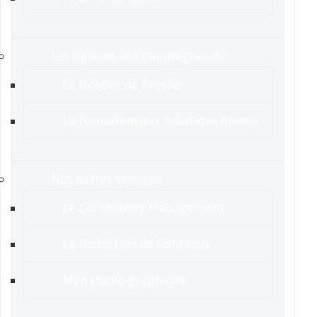
Les options aux campagnes RP
Le Dossier de Presse
La Formation aux Relations Presse
Nos autres services
Le Community Management
La Rédaction de Contenus
Mon studio graphique